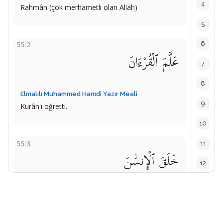
4
Rahmân (çok merhametli olan Allah)
5
55:2
6
عَلَّمَ ٱلْقُرْءَانَ
7
8
Elmalılı Muhammed Hamdi Yazır Meali
9
Kurân'ı öğretti.
10
55:3
11
خَلَقَ ٱلْإِنسَٰنَ
12
13
Elmalılı Muhammed Hamdi Yazır Meali
14
İnsanı yarattı.
15