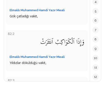
4
Elmalılı Muhammed Hamdi Yazır Meali
5
Gök çatladığı vakit,
6
7
82:2
وَإِذَا ٱلْكَوَاكِبُ ٱنتَثَرَتْ
8
9
Elmalılı Muhammed Hamdi Yazır Meali
10
Yıldızlar döküldüğü vakit,
11
12
82:3
وَإِذَا ٱلْبِحَارُ فُجِّرَتْ
13
14
Elmalılı Muhammed Hamdi Yazır Meali
15