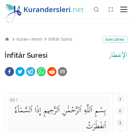
Kurandersleri
.net
Kuran-ı Kerim
İnfitâr Suresi
Sure Listesi
الإنفطار
İnfitâr Suresi
1
82:1
بِسْمِ ٱللَّهِ ٱلرَّحْمَٰنِ ٱلرَّحِيمِ إِذَا ٱلسَّمَآءُ
2
ٱنفَطَرَتْ
3