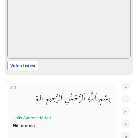
Video Listesi
1
3:1
بِسْمِ ٱللَّهِ ٱلرَّحْمَٰنِ ٱلرَّحِيمِ الٓمٓ
2
3
Halis Aydemir Meali
4
Eliflâmmîm.
5