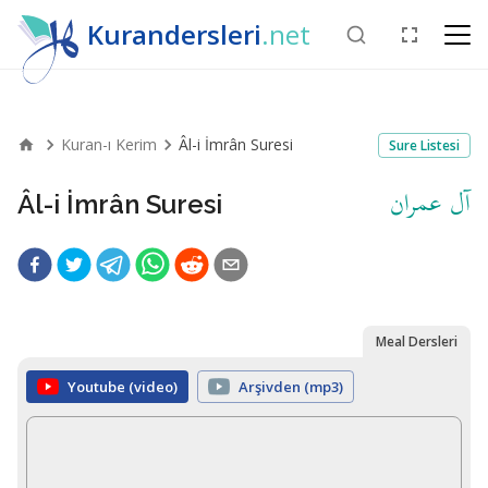
Kurandersleri
.net
Kuran-ı Kerim
Âl-i İmrân Suresi
Sure Listesi
آل عمران
Âl-i İmrân Suresi
Meal Dersleri
Youtube (video)
Arşivden (mp3)