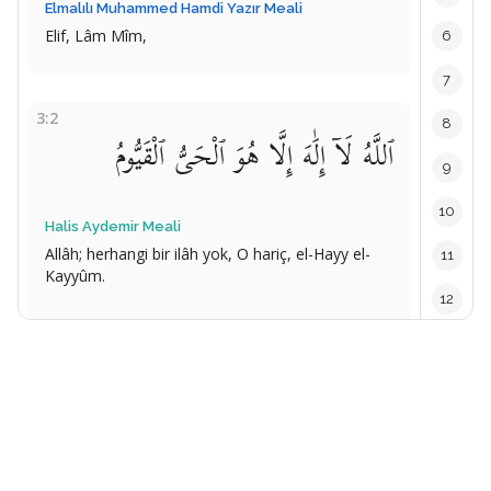
Elmalılı Muhammed Hamdi Yazır Meali
Elif, Lâm Mîm,
6
7
3:2
8
ٱللَّهُ لَآ إِلَٰهَ إِلَّا هُوَ ٱلْحَىُّ ٱلْقَيُّومُ
9
10
Halis Aydemir Meali
Allâh; herhangi bir ilâh yok, O hariç, el-Hayy el-
11
Kayyûm.
12
Elmalılı Muhammed Hamdi Yazır Meali
13
Allah, kendisinden başka tanrı olmayan, hayy ve
kayyûmdur
14
15
3:3
16