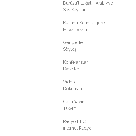
Durûsu'l Luğati'l Arabiyye
Ses Kayıtları
Kur'an-ı Kerim'e göre
Miras Taksimi
Gençlerle
Söyleşi
Konferanslar
Davetler
Video
Döküman
Canlı Yayın
Takvimi
Radyo HECE
İnternet Radyo