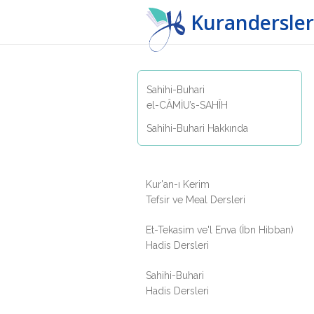
Kurandersler
Sahihi-Buhari
el-CÂMİU’s-SAHÎH
Sahihi-Buhari Hakkında
Kur'an-ı Kerim
Tefsir ve Meal Dersleri
Et-Tekasim ve'l Enva (İbn Hibban)
Hadis Dersleri
Sahihi-Buhari
Hadis Dersleri