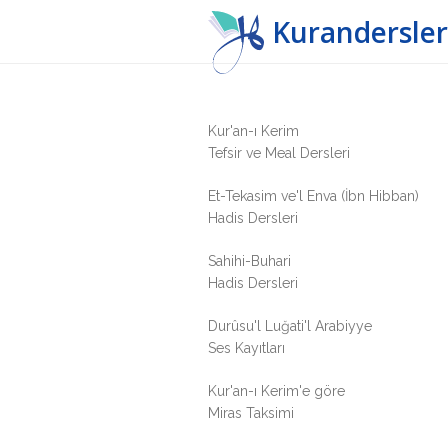
Kurandersler
Kur'an-ı Kerim
Tefsir ve Meal Dersleri
Et-Tekasim ve'l Enva (İbn Hibban)
Hadis Dersleri
Sahihi-Buhari
Hadis Dersleri
Durûsu'l Luğati'l Arabiyye
Ses Kayıtları
Kur'an-ı Kerim'e göre
Miras Taksimi